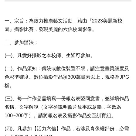
一、宗旨：為致力推廣藝文活動，藉由『2023美麗新校
園』攝影比賽，發現美麗的六信校園影像。
二、參加辦法：
(一)、凡愛好攝影之本校師、生皆可參加。
(二)、作品須知：傳統或數位裝置不限，請注意畫質細度及
色彩準確度。數位攝影作品須300萬畫素以上，規格為JPG
檔。
(三)、每一件作品需填寫一份報名表暨同意書，並詳填作品
名稱、文字解說（文字須說明照片故事或意義，字數為
100~200字）。請將報名表及攝影作品交至訓育組。
(四)、凡參加【活力六信】作品，若涉及肖像權部份，必需