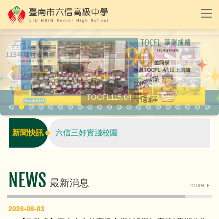
TOCFL115.04
115年度成果展
新聞快訊
六信三好實踐校園
六信印尼醒獅團
NEWS
最新消息
自主學習發表會
more
餐飲技術科持續招生中
2026-08-03